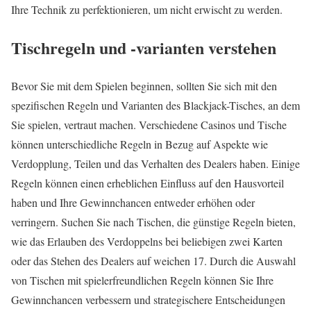
Ihre Technik zu perfektionieren, um nicht erwischt zu werden.
Tischregeln und -varianten verstehen
Bevor Sie mit dem Spielen beginnen, sollten Sie sich mit den
spezifischen Regeln und Varianten des Blackjack-Tisches, an dem
Sie spielen, vertraut machen. Verschiedene Casinos und Tische
können unterschiedliche Regeln in Bezug auf Aspekte wie
Verdopplung, Teilen und das Verhalten des Dealers haben. Einige
Regeln können einen erheblichen Einfluss auf den Hausvorteil
haben und Ihre Gewinnchancen entweder erhöhen oder
verringern. Suchen Sie nach Tischen, die günstige Regeln bieten,
wie das Erlauben des Verdoppelns bei beliebigen zwei Karten
oder das Stehen des Dealers auf weichen 17. Durch die Auswahl
von Tischen mit spielerfreundlichen Regeln können Sie Ihre
Gewinnchancen verbessern und strategischere Entscheidungen