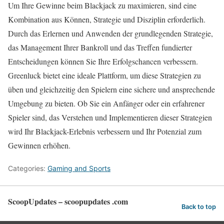
Um Ihre Gewinne beim Blackjack zu maximieren, sind eine
Kombination aus Können, Strategie und Disziplin erforderlich.
Durch das Erlernen und Anwenden der grundlegenden Strategie,
das Management Ihrer Bankroll und das Treffen fundierter
Entscheidungen können Sie Ihre Erfolgschancen verbessern.
Greenluck bietet eine ideale Plattform, um diese Strategien zu
üben und gleichzeitig den Spielern eine sichere und ansprechende
Umgebung zu bieten. Ob Sie ein Anfänger oder ein erfahrener
Spieler sind, das Verstehen und Implementieren dieser Strategien
wird Ihr Blackjack-Erlebnis verbessern und Ihr Potenzial zum
Gewinnen erhöhen.
Categories:
Gaming and Sports
ScoopUpdates – scoopupdates .com
Back to top