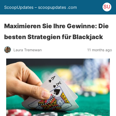
ScoopUpdates – scoopupdates .com
Maximieren Sie Ihre Gewinne: Die
besten Strategien für Blackjack
Laura Tremewan
11 months ago