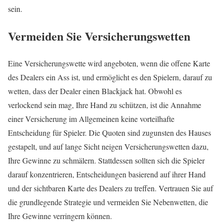
sein.
Vermeiden Sie Versicherungswetten
Eine Versicherungswette wird angeboten, wenn die offene Karte
des Dealers ein Ass ist, und ermöglicht es den Spielern, darauf zu
wetten, dass der Dealer einen Blackjack hat. Obwohl es
verlockend sein mag, Ihre Hand zu schützen, ist die Annahme
einer Versicherung im Allgemeinen keine vorteilhafte
Entscheidung für Spieler. Die Quoten sind zugunsten des Hauses
gestapelt, und auf lange Sicht neigen Versicherungswetten dazu,
Ihre Gewinne zu schmälern. Stattdessen sollten sich die Spieler
darauf konzentrieren, Entscheidungen basierend auf ihrer Hand
und der sichtbaren Karte des Dealers zu treffen. Vertrauen Sie auf
die grundlegende Strategie und vermeiden Sie Nebenwetten, die
Ihre Gewinne verringern können.