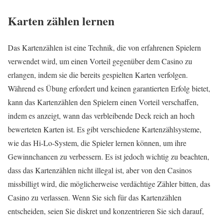
Karten zählen lernen
Das Kartenzählen ist eine Technik, die von erfahrenen Spielern
verwendet wird, um einen Vorteil gegenüber dem Casino zu
erlangen, indem sie die bereits gespielten Karten verfolgen.
Während es Übung erfordert und keinen garantierten Erfolg bietet,
kann das Kartenzählen den Spielern einen Vorteil verschaffen,
indem es anzeigt, wann das verbleibende Deck reich an hoch
bewerteten Karten ist. Es gibt verschiedene Kartenzählsysteme,
wie das Hi-Lo-System, die Spieler lernen können, um ihre
Gewinnchancen zu verbessern. Es ist jedoch wichtig zu beachten,
dass das Kartenzählen nicht illegal ist, aber von den Casinos
missbilligt wird, die möglicherweise verdächtige Zähler bitten, das
Casino zu verlassen. Wenn Sie sich für das Kartenzählen
entscheiden, seien Sie diskret und konzentrieren Sie sich darauf,